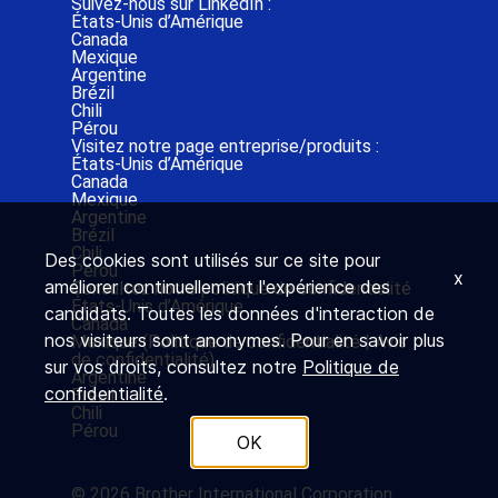
Suivez-nous sur LinkedIn :
États-Unis d’Amérique
Canada
Mexique
Argentine
Brézil
Chili
Pérou
Visitez notre page entreprise/produits :
États-Unis d’Amérique
Canada
Mexique
Argentine
Brézil
Chili
Des cookies sont utilisés sur ce site pour
Pérou
x
améliorer continuellement l'expérience des
Consultez notre politique de confidentialité
États-Unis d’Amérique
candidats. Toutes les données d'interaction de
Canada
nos visiteurs sont anonymes. Pour en savoir plus
Mexique (
Politique de confidentialité
|
Avis
de confidentialité)
sur vos droits, consultez notre
Politique de
Argentine
confidentialité
.
Brézil
Chili
Pérou
OK
© 2026 Brother International Corporation.